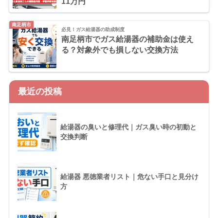
11万円
南足柄市
必見！ガス給湯器の助成制度
南足柄市でガス給湯器の補助金は使え
る？対象外でも損しない交換方法
最近の投稿
給湯器の臭いと修理代｜ガス臭い時の初動と
交換判断
給湯器 悪徳業者リスト｜危ない手口と見分け
方