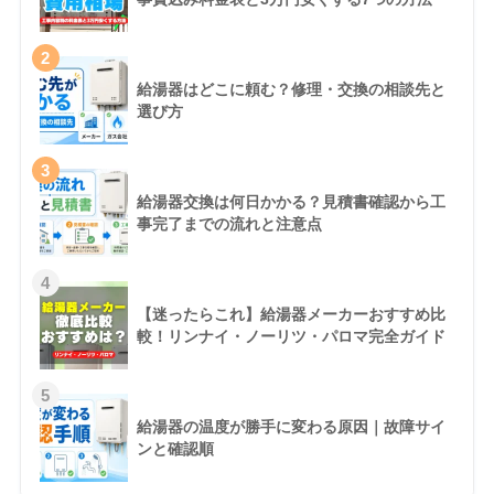
2
給湯器はどこに頼む？修理・交換の相談先と
選び方
3
給湯器交換は何日かかる？見積書確認から工
事完了までの流れと注意点
4
【迷ったらこれ】給湯器メーカーおすすめ比
較！リンナイ・ノーリツ・パロマ完全ガイド
5
給湯器の温度が勝手に変わる原因｜故障サイ
ンと確認順