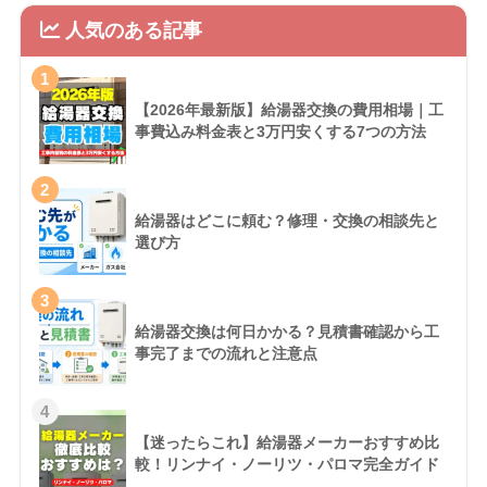
人気のある記事
1
【2026年最新版】給湯器交換の費用相場｜工
事費込み料金表と3万円安くする7つの方法
2
給湯器はどこに頼む？修理・交換の相談先と
選び方
3
給湯器交換は何日かかる？見積書確認から工
事完了までの流れと注意点
4
【迷ったらこれ】給湯器メーカーおすすめ比
較！リンナイ・ノーリツ・パロマ完全ガイド