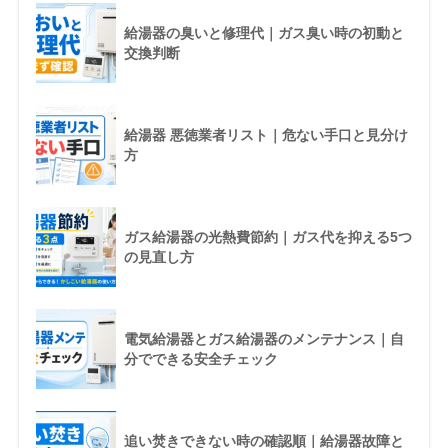
給湯器の臭いと修理代｜ガス臭い時の初動と
交換判断
給湯器 悪徳業者リスト｜危ない手口と見分け
方
ガス給湯器の光熱費節約｜ガス代を抑える5つ
の見直し方
電気給湯器とガス給湯器のメンテナンス｜自
分でできる安全チェック
追い焚きできない時の確認順｜給湯器故障と