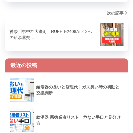
次の記事
神奈川県中郡大磯町｜RUFH-E2408AT2-3へ
の給湯器交…
最近の投稿
給湯器の臭いと修理代｜ガス臭い時の初動と
交換判断
給湯器 悪徳業者リスト｜危ない手口と見分け
方