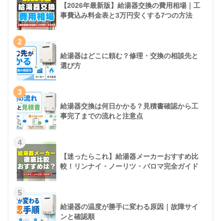
【2026年最新版】給湯器交換の費用相場｜工
事費込み料金表と3万円安くする7つの方法
2
給湯器はどこに頼む？修理・交換の相談先と
選び方
3
給湯器交換は何日かかる？見積書確認から工
事完了までの流れと注意点
4
【迷ったらこれ】給湯器メーカーおすすめ比
較！リンナイ・ノーリツ・パロマ完全ガイド
5
給湯器の温度が勝手に変わる原因｜故障サイ
ンと確認順