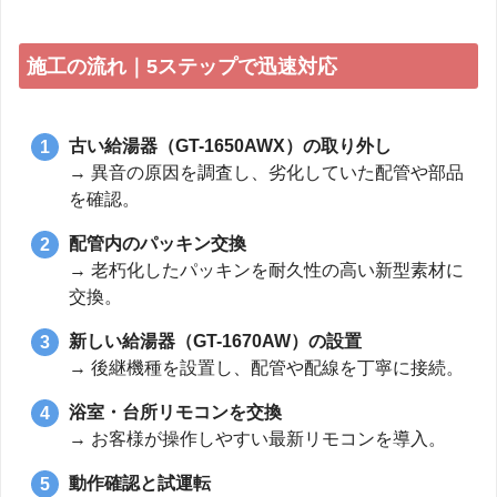
施工の流れ｜5ステップで迅速対応
古い給湯器（GT-1650AWX）の取り外し
→ 異音の原因を調査し、劣化していた配管や部品
を確認。
配管内のパッキン交換
→ 老朽化したパッキンを耐久性の高い新型素材に
交換。
新しい給湯器（GT-1670AW）の設置
→ 後継機種を設置し、配管や配線を丁寧に接続。
浴室・台所リモコンを交換
→ お客様が操作しやすい最新リモコンを導入。
動作確認と試運転