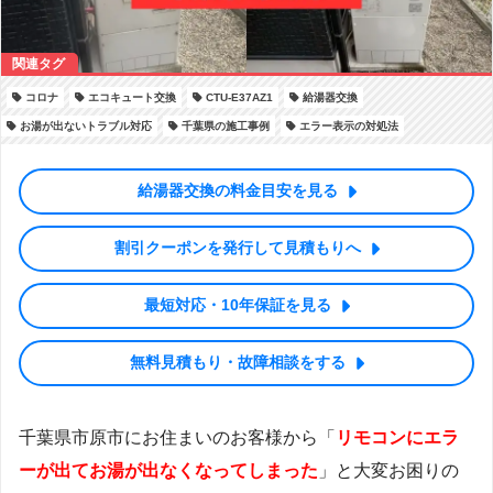
コロナ
エコキュート交換
CTU-E37AZ1
給湯器交換
お湯が出ないトラブル対応
千葉県の施工事例
エラー表示の対処法
給湯器交換の料金目安を見る
割引クーポンを発行して見積もりへ
最短対応・10年保証を見る
無料見積もり・故障相談をする
千葉県市原市にお住まいのお客様から「
リモコンにエラ
ーが出てお湯が出なくなってしまった
」と大変お困りの