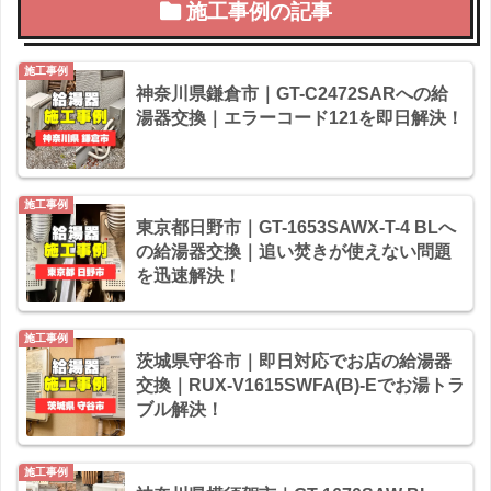
施工事例の記事
施工事例
神奈川県鎌倉市｜GT-C2472SARへの給
湯器交換｜エラーコード121を即日解決！
施工事例
東京都日野市｜GT-1653SAWX-T-4 BLへ
の給湯器交換｜追い焚きが使えない問題
を迅速解決！
施工事例
茨城県守谷市｜即日対応でお店の給湯器
交換｜RUX-V1615SWFA(B)-Eでお湯トラ
ブル解決！
施工事例