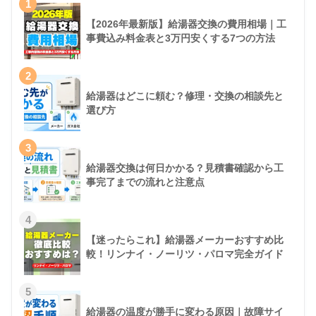
1
【2026年最新版】給湯器交換の費用相場｜工
事費込み料金表と3万円安くする7つの方法
2
給湯器はどこに頼む？修理・交換の相談先と
選び方
3
給湯器交換は何日かかる？見積書確認から工
事完了までの流れと注意点
4
【迷ったらこれ】給湯器メーカーおすすめ比
較！リンナイ・ノーリツ・パロマ完全ガイド
5
給湯器の温度が勝手に変わる原因｜故障サイ