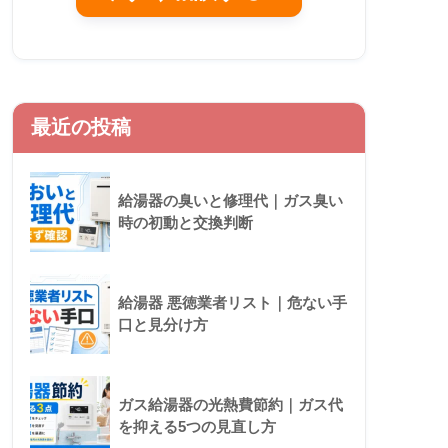
最近の投稿
給湯器の臭いと修理代｜ガス臭い
時の初動と交換判断
給湯器 悪徳業者リスト｜危ない手
口と見分け方
ガス給湯器の光熱費節約｜ガス代
を抑える5つの見直し方