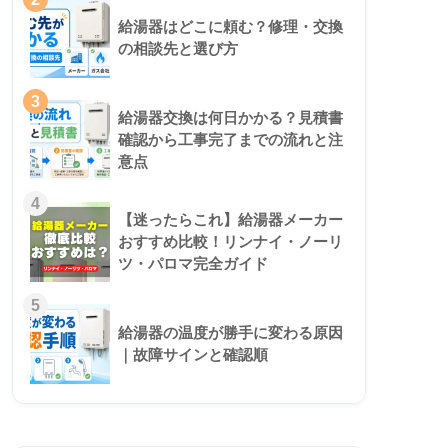
給湯器はどこに頼む？修理・交換
の相談先と選び方
3
給湯器交換は何日かかる？見積書
確認から工事完了までの流れと注
意点
4
【迷ったらこれ】給湯器メーカー
おすすめ比較！リンナイ・ノーリ
ツ・パロマ完全ガイド
5
給湯器の温度が勝手に変わる原因
3社で見積もりを比較しましたが、こちらが一番安か
｜故障サインと確認順
心できました。これで、安心してお湯が使えると思う