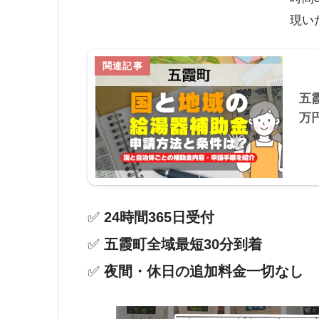
現い
五
万
✅
24時間365日受付
✅
五霞町全域最短30分到着
✅
夜間・休日の追加料金一切なし