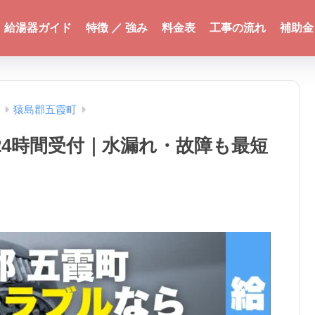
給湯器ガイド
特徴 ／ 強み
料金表
工事の流れ
補助金
猿島郡五霞町
24時間受付｜水漏れ・故障も最短