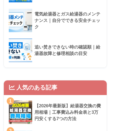
電気給湯器とガス給湯器のメンテ
ナンス｜自分でできる安全チェッ
ク
追い焚きできない時の確認順｜給
湯器故障と修理相談の目安
人気のある記事
1
【2026年最新版】給湯器交換の費
用相場｜工事費込み料金表と3万
円安くする7つの方法
2