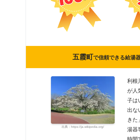
五霞町
で信頼できる給湯
利根
が人
子は
出な
きた
出典：https://ja.wikipedia.org/
湯器
時間