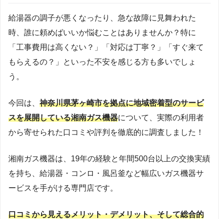
給湯器の調子が悪くなったり、急な故障に見舞われた
時、誰に頼めばいいか悩むことはありませんか？特に
「工事費用は高くない？」「対応は丁寧？」「すぐ来て
もらえるの？」といった不安を感じる方も多いでしょ
う。
今回は、
神奈川県茅ヶ崎市を拠点に地域密着型のサービ
スを展開している湘南ガス機器
について、実際の利用者
変更され
から寄せられた口コミや評判を徹底的に調査しました！
る可能性があるため、最新の情報は必ず公式サイトや事
業者へ直接ご確認ください
湘南ガス機器は、19年の経験と年間500台以上の交換実績
を持ち、給湯器・コンロ・風呂釜など幅広いガス機器サ
ービスを手がける専門店です。
口コミから見えるメリット・デメリット、そして総合的